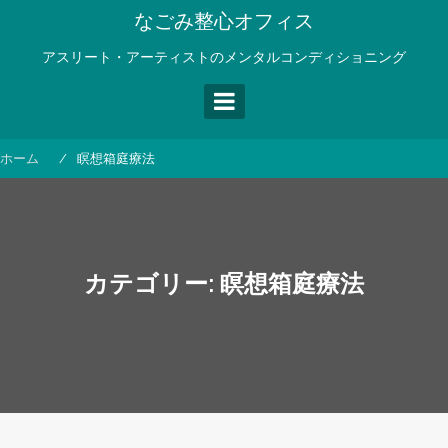
コ
なごみ整心オフィス
ン
テ
アスリート・アーティストのメンタルコンディショニング
ン
ツ
へ
ス
ホーム
瞑想箱庭療法
キ
ッ
プ
カテゴリー:
瞑想箱庭療法