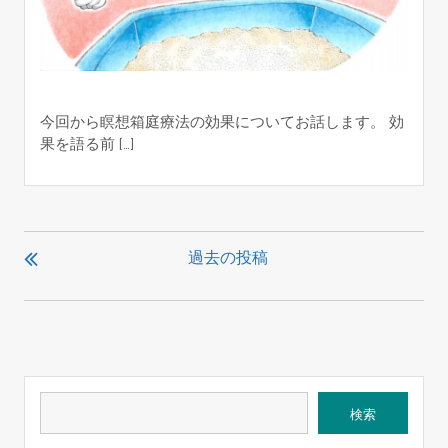
今回から瞑想箱庭療法の効果についてお話します。 効
果を語る前 […]
投
稿
過去の投稿
ナ
ビ
ゲ
ー
シ
検
ョ
検索
索
ン